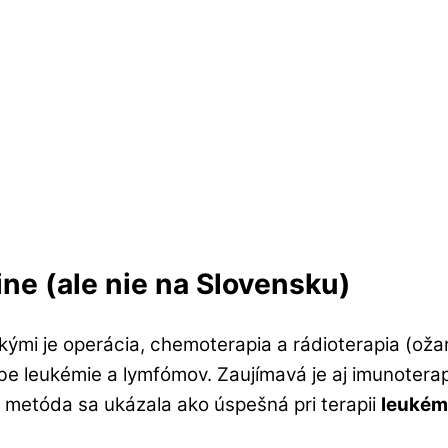
ine (ale nie na Slovensku)
ými je operácia, chemoterapia a rádioterapia (oža
čbe leukémie a lymfómov. Zaujímavá je aj imunoterap
 metóda sa ukázala ako úspešná pri terapii
leukém