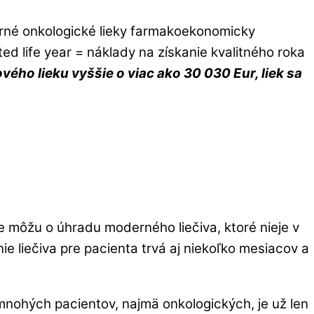
erné onkologické lieky farmakoekonomicky
ed life year = náklady na získanie kvalitného roka
ého lieku vyššie o viac ako 30 030 Eur, liek sa
ce môžu o úhradu moderného liečiva, ktoré nieje v
e liečiva pre pacienta trvá aj niekoľko mesiacov a
 mnohých pacientov, najmä onkologických, je už len