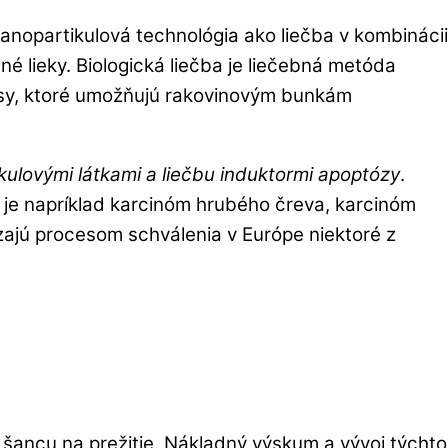
anopartikulová technológia ako liečba v kombinácii
né lieky. Biologická liečba je liečebná metóda
cesy, ktoré umožňujú rakovinovým bunkám
kulovými látkami a liečbu induktormi apoptózy
.
 je napríklad karcinóm hrubého čreva, karcinóm
dzajú procesom schválenia v Európe niektoré z
šancu na prežitie. Nákladný výskum a vývoj týchto