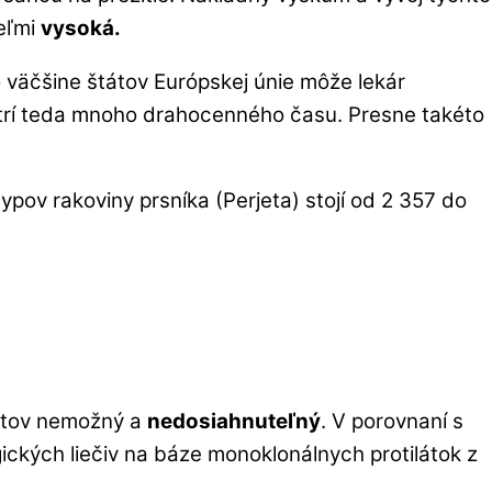
veľmi
vysoká.
o väčšine štátov Európskej únie môže lekár
šetrí teda mnoho drahocenného času. Presne takéto
ypov rakoviny prsníka (Perjeta) stojí od 2 357 do
entov nemožný a
nedosiahnuteľný
. V porovnaní s
gických liečiv na báze monoklonálnych protilátok z