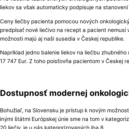
liekov sa však automaticky podpisuje na stanovení
Ceny liečby pacienta pomocou nových onkologický
predpísať nové liečivo na recept a pacient nemus
možnosti majú aj naši susedia v Českej republike.
Napríklad jedno balenie liekov na liečbu zhubného 
17 747 Eur. Z toho poisťovňa pacientom v Českej re
Dostupnosť modernej onkologick
Bohužiaľ, na Slovensku je prístup k novým možno
inými štátmi Európskej únie sme na tom v kategoriz
20 liečiv, je u nás kategorizovaných iba 8.