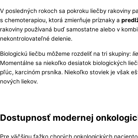
V posledných rokoch sa pokroku liečby rakoviny pan
s chemoterapiou, ktorá zmierňuje príznaky a
predl
rakoviny používaná buď samostatne alebo v kombin
nekontrolovateľné delenie.
Biologickú liečbu môžeme rozdeliť na tri skupiny:
li
Momentálne sa niekoľko desiatok biologických lieč
pľúc, karcinóm prsníka. Niekoľko stoviek je však 
nových liekov.
Dostupnosť modernej onkologick
Pre väčšinu ťažko chorých onkologických paciento