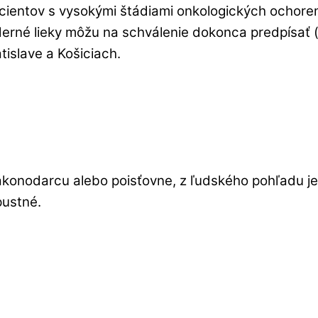
entov s vysokými štádiami onkologických ochorení 
erné lieky môžu na schválenie dokonca predpísať (
tislave a Košiciach.
ákonodarcu alebo poisťovne, z ľudského pohľadu je
pustné.