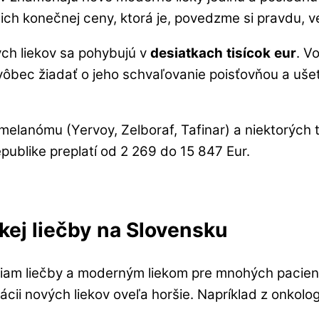
 ich konečnej ceny, ktorá je, povedzme si pravdu, 
ch liekov sa pohybujú v
desiatkach
tisícok
eur
. V
í vôbec žiadať o jeho schvaľovanie poisťovňou a u
melanómu (Yervoy, Zelboraf, Tafinar) a niektorých t
publike preplatí od 2 269 do 15 847 Eur.
ej liečby na Slovensku
stiam liečby a moderným liekom pre mnohých paci
ácii nových liekov oveľa horšie. Napríklad z onkolo