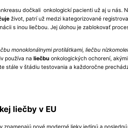
kreasu dočkali onkologickí pacienti už aj u nás. N
žuje
život, patrí už medzi kategorizované registrova
ácii s inou liečbou. Jej úlohou je zablokovať pro
ečbu monoklonálnymi protilátkami, liečbu nízkomole
iv používa na
liečbu
onkologických ochorení, akými
ešte stále v štádiu testovania a každoročne prechá
ej liečby v EU
v znamenajú nové moderné lieky jedinú a poslednú 