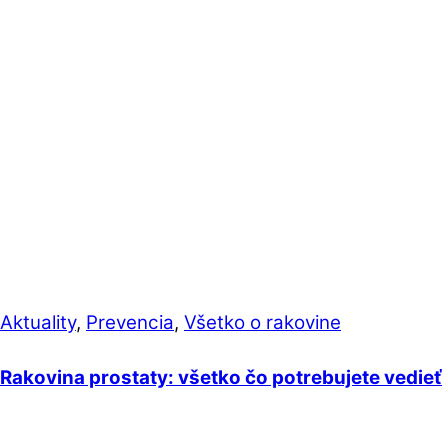
Aktuality
,
Prevencia
,
Všetko o rakovine
Rakovina prostaty: všetko čo potrebujete vedieť