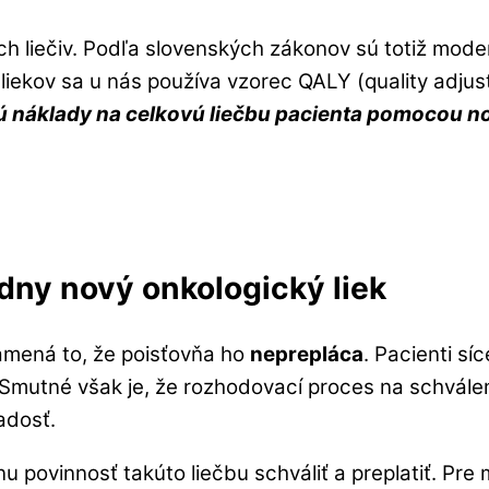
ch liečiv. Podľa slovenských zákonov sú totiž mod
 liekov sa u nás používa vzorec QALY (quality adjust
ú náklady na celkovú liečbu pacienta pomocou nov
adny nový onkologický liek
namená to, že poisťovňa ho
neprepláca
. Pacienti sí
 Smutné však je, že rozhodovací proces na schváleni
adosť.
 povinnosť takúto liečbu schváliť a preplatiť. Pre