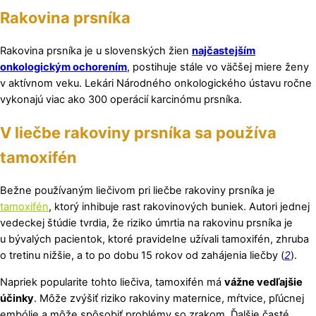
Rakovina prsníka
Rakovina prsníka je u slovenských žien
najčastejším
onkologickým ochorením
, postihuje stále vo väčšej miere ženy
v aktívnom veku. Lekári Národného onkologického ústavu ročne
vykonajú viac ako 300 operácií karcinómu prsníka.
V liečbe rakoviny prsníka sa používa
tamoxifén
Bežne používaným liečivom pri liečbe rakoviny prsníka je
tamoxifén
, ktorý inhibuje rast rakovinových buniek. Autori jednej
vedeckej štúdie tvrdia, že riziko úmrtia na rakovinu prsníka je
u bývalých pacientok, ktoré pravidelne užívali tamoxifén, zhruba
o tretinu nižšie, a to po dobu 15 rokov od zahájenia liečby (
2
).
Napriek popularite tohto liečiva, tamoxifén má
vážne vedľajšie
účinky
. Môže zvýšiť riziko rakoviny maternice, mŕtvice, pľúcnej
embólie a môže spôsobiť problémy so zrakom. Ďalšie časté