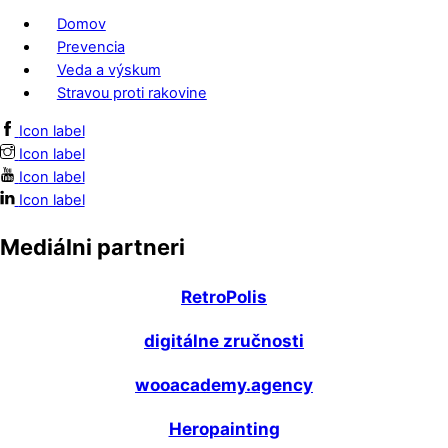
Domov
Prevencia
Veda a výskum
Stravou proti rakovine
Icon label
Icon label
Icon label
Icon label
Mediálni partneri
RetroPolis
digitálne zručnosti
wooacademy.agency
Heropainting