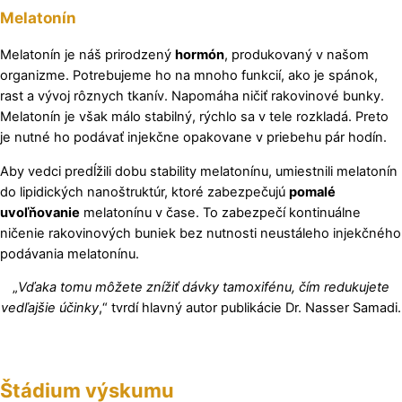
Melatonín
Melatonín je náš prirodzený
hormón
, produkovaný v našom
organizme. Potrebujeme ho na mnoho funkcií, ako je spánok,
rast a vývoj rôznych tkanív. Napomáha ničiť rakovinové bunky.
Melatonín je však málo stabilný, rýchlo sa v tele rozkladá. Preto
je nutné ho podávať injekčne opakovane v priebehu pár hodín.
Aby vedci predĺžili dobu stability melatonínu, umiestnili melatonín
do lipidických nanoštruktúr, ktoré zabezpečujú
pomalé
uvoľňovanie
melatonínu v čase. To zabezpečí kontinuálne
ničenie rakovinových buniek bez nutnosti neustáleho injekčného
podávania melatonínu.
„
Vďaka tomu môžete znížiť dávky tamoxifénu, čím redukujete
vedľajšie účinky
,“ tvrdí hlavný autor publikácie Dr. Nasser Samadi.
Štádium výskumu