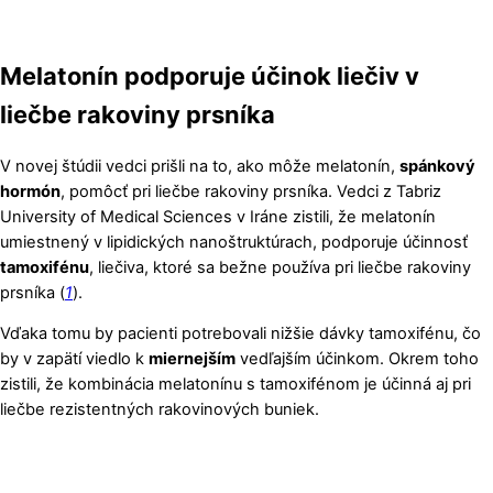
Melatonín podporuje účinok liečiv v
liečbe rakoviny prsníka
V novej štúdii vedci prišli na to, ako môže melatonín,
spánkový
hormón
, pomôcť pri liečbe rakoviny prsníka. Vedci z Tabriz
University of Medical Sciences v Iráne zistili, že melatonín
umiestnený v lipidických nanoštruktúrach, podporuje účinnosť
tamoxifénu
, liečiva, ktoré sa bežne používa pri liečbe rakoviny
prsníka (
1
).
Vďaka tomu by pacienti potrebovali nižšie dávky tamoxifénu, čo
by v zapätí viedlo k
miernejším
vedľajším účinkom. Okrem toho
zistili, že kombinácia melatonínu s tamoxifénom je účinná aj pri
liečbe rezistentných rakovinových buniek.