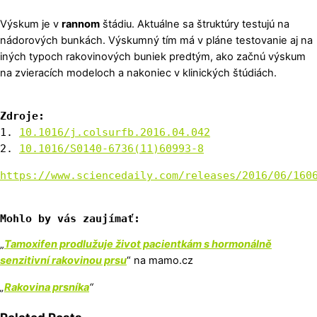
Výskum je v
rannom
štádiu. Aktuálne sa štruktúry testujú na
nádorových bunkách. Výskumný tím má v pláne testovanie aj na
iných typoch rakovinových buniek predtým, ako začnú výskum
na zvieracích modeloch a nakoniec v klinických štúdiách.
1. 
2. 
10.1016/S0140-6736(11)60993-8
https://www.sciencedaily.com/releases/2016/06/160
Mohlo by vás zaujímať:
„
Tamoxifen prodlužuje život pacientkám s hormonálně
senzitivní rakovinou prsu
“ na mamo.cz
„
Rakovina prsníka
“